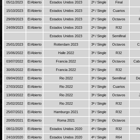
05/11/2023
El Abierto
Estados Unidos 2023
2ª / Single
Final
15/10/2023
El Abierto
Estados Unidos 2023
2ª / Single
Cuartos
29/09/2023
El Abierto
Estados Unidos 2023
2ª / Single
Octavos
24/09/2023
El Abierto
Estados Unidos 2023
2ª / Single
R32
Estados Unidos 2023
2ª / Single
Semifinal
25/01/2023
El Abierto
Rotterdam 2023
3ª / Single
Octavos
C
15/06/2022
El Abierto
Halle 2022
3ª / Single
R32
03/07/2022
El Abierto
Francia 2022
3ª / Single
Octavos
Cab
30/05/2022
El Abierto
Francia 2022
3ª / Single
R32
09/04/2022
El Abierto
Rio 2022
3ª / Single
Semifinal
De
27/03/2022
El Abierto
Rio 2022
3ª / Single
Cuartos
13/03/2022
El Abierto
Rio 2022
3ª / Single
Octavos
25/02/2022
El Abierto
Rio 2022
3ª / Single
R32
25/07/2021
El Abierto
Hamburgo 2021
3ª / Single
R32
20/05/2021
El Abierto
Roma 2021
3ª / Single
Octavos
08/11/2020
El Abierto
Estados Unidos 2020
4ª / Single
R32
Pi
24/10/2020
El Abierto
Estados Unidos 2020
4ª / Single
R64