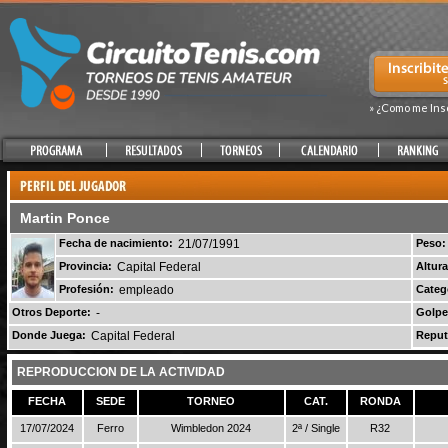
» ¿Como me Ins
Martin Ponce
Fecha de nacimiento:
21/07/1991
Peso:
Provincia:
Capital Federal
Altura
Profesión:
empleado
Categ
Otros Deporte:
-
Golpe
Donde Juega:
Capital Federal
Reput
REPRODUCCION DE LA ACTIVIDAD
FECHA
SEDE
TORNEO
CAT.
RONDA
17/07/2024
Ferro
Wimbledon 2024
2ª / Single
R32