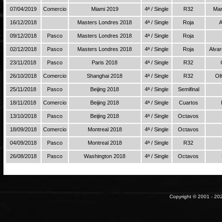
07/04/2019
Comercio
Miami 2019
4ª / Single
R32
Mar
16/12/2018
Masters Londres 2018
4ª / Single
Roja
A
09/12/2018
Pasco
Masters Londres 2018
4ª / Single
Roja
02/12/2018
Pasco
Masters Londres 2018
4ª / Single
Roja
Alvar
23/11/2018
Pasco
Paris 2018
4ª / Single
R32
26/10/2018
Comercio
Shanghai 2018
4ª / Single
R32
Ol
25/11/2018
Pasco
Beijing 2018
4ª / Single
Semifinal
18/11/2018
Comercio
Beijing 2018
4ª / Single
Cuartos
13/10/2018
Pasco
Beijing 2018
4ª / Single
Octavos
18/09/2018
Comercio
Montreal 2018
4ª / Single
Octavos
04/09/2018
Pasco
Montreal 2018
4ª / Single
R32
26/08/2018
Pasco
Washington 2018
4ª / Single
Octavos
Copyright © 2001 - 202