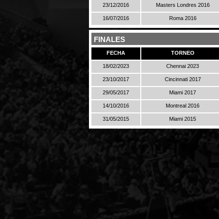
23/12/2016
Masters Londres 2016
16/07/2016
Roma 2016
FINALES
FECHA
TORNEO
18/02/2023
Chennai 2023
23/10/2017
Cincinnati 2017
29/05/2017
Miami 2017
14/10/2016
Montreal 2016
31/05/2015
Miami 2015