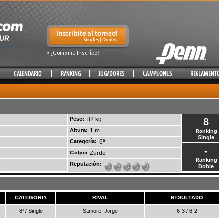
» ¿Como me Inscribo?
Peso:
82 kg
8
Altura:
1 m
Ranking
Single
Categoría:
6ª
-
Golpe:
Zurdo
Ranking
Reputación:
Doble
CATEGORIA
RIVAL
RESULTADO
8ª / Single
Samore, Jorge
6-3 / 6-2