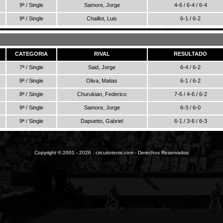
9ª / Single
Samore, Jorge
4-6 / 6-4 / 6-4
9ª / Single
Chaillot, Luis
6-1 / 6-2
CATEGORIA
RIVAL
RESULTADO
7ª / Single
Said, Jorge
6-4 / 6-2
8ª / Single
Oliva, Matias
6-1 / 6-2
8ª / Single
Churukian, Federico
7-6 / 4-6 / 6-2
9ª / Single
Samore, Jorge
6-3 / 6-0
9ª / Single
Dapuetto, Gabriel
6-1 / 3-6 / 6-3
Copyright © 2001 - 2026 . circuitotenis.com - Derechos Reservados