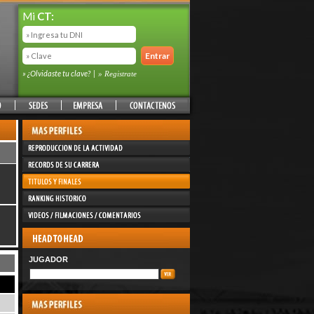
Mi
CT:
» ¿Olvidaste tu clave?
|
» Registrate
JUGADOR