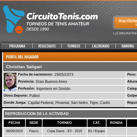
» ¿Como me Ins
Christian Saligari
Fecha de nacimiento:
29/05/1973
Peso:
Provincia:
Gran Buenos Aires
Altura
Profesión:
Ingeniero en Sonido
Categ
Otros Deporte:
Futbol
Golpe
Donde Juega:
Capital Federal, Pinamar, San Isidro, Tigre, Carilo
Reput
REPRODUCCION DE LA ACTIVIDAD
FECHA
SEDE
TORNEO
CAT.
RONDA
06/09/2019
Pasco
Copa Davis - E3 - 2019
B1 / Equipo