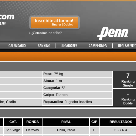
» ¿Como me Inscribo?
Peso:
75 kg
7
Altura:
1 m
Ranking
Single
Categoría:
5ª
-
Golpe:
Diestro
Ranking
ro, Carilo
Reputación:
Jugador Inactivo
Doble
CAT.
RONDA
RIVAL
G/P
RESULTADOS
5ª / Single
Octavos
Ubilla, Pablo
P
6-2 / 6-4