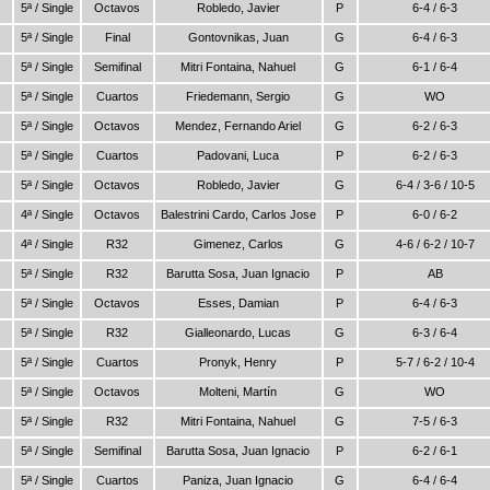
5ª / Single
Octavos
Robledo, Javier
P
6-4 / 6-3
5ª / Single
Final
Gontovnikas, Juan
G
6-4 / 6-3
5ª / Single
Semifinal
Mitri Fontaina, Nahuel
G
6-1 / 6-4
5ª / Single
Cuartos
Friedemann, Sergio
G
WO
5ª / Single
Octavos
Mendez, Fernando Ariel
G
6-2 / 6-3
5ª / Single
Cuartos
Padovani, Luca
P
6-2 / 6-3
5ª / Single
Octavos
Robledo, Javier
G
6-4 / 3-6 / 10-5
4ª / Single
Octavos
Balestrini Cardo, Carlos Jose
P
6-0 / 6-2
4ª / Single
R32
Gimenez, Carlos
G
4-6 / 6-2 / 10-7
5ª / Single
R32
Barutta Sosa, Juan Ignacio
P
AB
5ª / Single
Octavos
Esses, Damian
P
6-4 / 6-3
5ª / Single
R32
Gialleonardo, Lucas
G
6-3 / 6-4
5ª / Single
Cuartos
Pronyk, Henry
P
5-7 / 6-2 / 10-4
5ª / Single
Octavos
Molteni, Martín
G
WO
5ª / Single
R32
Mitri Fontaina, Nahuel
G
7-5 / 6-3
5ª / Single
Semifinal
Barutta Sosa, Juan Ignacio
P
6-2 / 6-1
5ª / Single
Cuartos
Paniza, Juan Ignacio
G
6-4 / 6-4