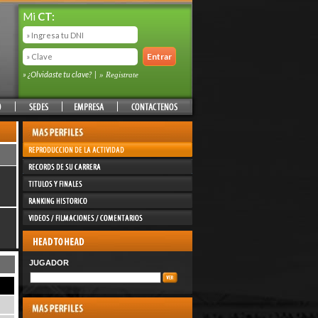
Mi
CT:
» ¿Olvidaste tu clave?
|
» Registrate
JUGADOR