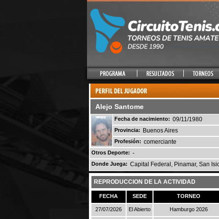
Alejo Santome
Fecha de nacimiento:
09/11/1980
Provincia:
Buenos Aires
Profesión:
comerciante
Otros Deporte:
-
Donde Juega:
Capital Federal, Pinamar, San Isid
REPRODUCCION DE LA ACTIVIDAD
FECHA
SEDE
TORNEO
27/07/2026
El Abierto
Hamburgo 2026