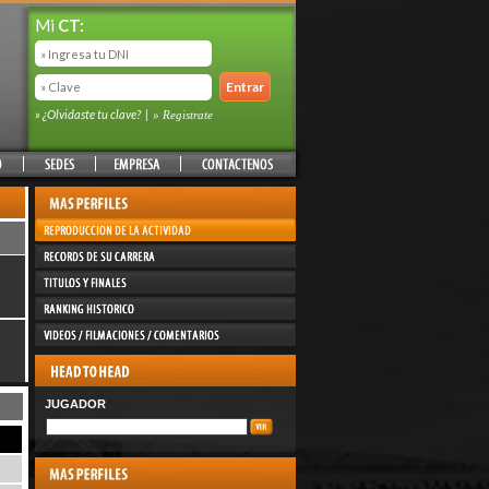
Mi
CT:
» ¿Olvidaste tu clave?
|
» Registrate
JUGADOR