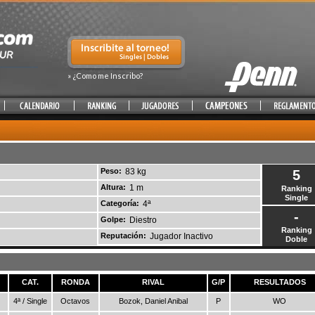
» ¿Como me Inscribo?
Peso:
83 kg
5
Altura:
1 m
Ranking
Single
Categoría:
4ª
-
Golpe:
Diestro
Ranking
Reputación:
Jugador Inactivo
Doble
CAT.
RONDA
RIVAL
G/P
RESULTADOS
4ª / Single
Octavos
Bozok, Daniel Anibal
P
WO