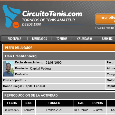
» ¿Como me Ins
Dan Frachtenberg
Fecha de nacimiento:
21/08/1990
Peso:
Provincia:
Capital Federal
Altura
Profesión:
Categ
Otros Deporte:
-
Golpe
Donde Juega:
Capital Federal
Reput
REPRODUCCION DE LA ACTIVIDAD
FECHA
SEDE
TORNEO
CAT.
RONDA
09/07/2026
El Abierto
Francia 2026
B1 / Dobles
Cuartos
Sa