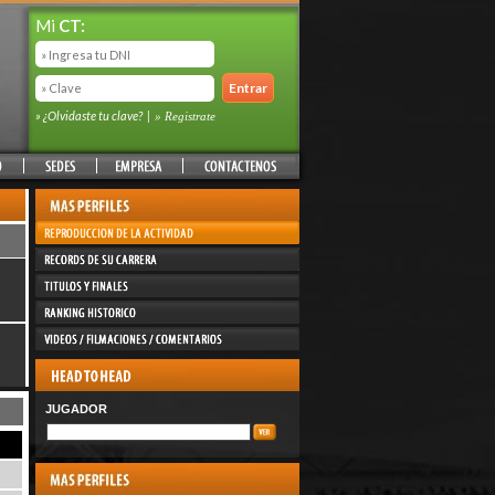
Mi
CT:
» ¿Olvidaste tu clave?
|
» Registrate
JUGADOR