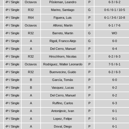
4ª / Single
Octavos
Pósleman, Leandro
P
6-3 / 6-2
4ª / Single
R32
Marino, Santiago
G
0-6 / 6-1 / 10-5
4ª / Single
R64
Figuera, Luis
P
6-1 / 3-6 / 10-8
4ª / Single
Octavos
Alfonsi, Martin
P
6-1 / 7-6
4ª / Single
R32
Barreto, Martin
G
WO
4ª / Single
A
Rigoli, Franco Alejo
G
6-0
4ª / Single
A
Del Cerro, Manuel
P
6-4
4ª / Single
R32
Hirschhorn, Nicolas
P
6-2 / 6-3
4ª / Single
Octavos
Rodriguez, Walter Leonardo
P
7-5 / 6-1
4ª / Single
R32
Buenvecino, Guido
P
6-2 / 6-3
4ª / Single
B
García, Tomás
P
6-0
4ª / Single
B
Vasquez, Lucas
P
6-2
4ª / Single
A
Del Cerro, Manuel
P
6-2
4ª / Single
A
Ruffino, Carlos
P
6-3
4ª / Single
A
Antonijevic, Ivan
P
6-1
4ª / Single
A
Lopez, Felipe
P
6-1
4ª / Single
A
Doval, Diego
P
6-1