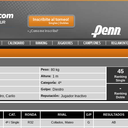
» ¿Como me Inscribo?
Peso:
80 kg
45
Altura:
1 m
Ranking
Single
Categoría:
4ª
-
Golpe:
Diestro
Ranking
ro, Carilo
Reputación:
Jugador Inactivo
Doble
CAT.
RONDA
RIVAL
G/P
RESULTADOS
4ª / Single
R32
Collados, Mateo
G
AB