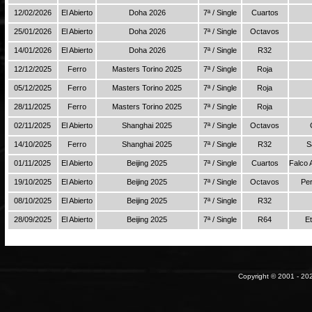
12/02/2026
El Abierto
Doha 2026
7ª / Single
Cuartos
25/01/2026
El Abierto
Doha 2026
7ª / Single
Octavos
14/01/2026
El Abierto
Doha 2026
7ª / Single
R32
12/12/2025
Ferro
Masters Torino 2025
7ª / Single
Roja
05/12/2025
Ferro
Masters Torino 2025
7ª / Single
Roja
28/11/2025
Ferro
Masters Torino 2025
7ª / Single
Roja
02/11/2025
El Abierto
Shanghai 2025
7ª / Single
Octavos
14/10/2025
Ferro
Shanghai 2025
7ª / Single
R32
S
01/11/2025
El Abierto
Beijing 2025
7ª / Single
Cuartos
Falco 
19/10/2025
El Abierto
Beijing 2025
7ª / Single
Octavos
Pe
08/10/2025
El Abierto
Beijing 2025
7ª / Single
R32
28/09/2025
El Abierto
Beijing 2025
7ª / Single
R64
E
Copyright © 2001 - 202