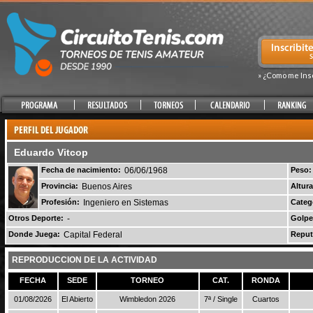
» ¿Como me Ins
Eduardo Vitcop
Fecha de nacimiento:
06/06/1968
Peso:
Provincia:
Buenos Aires
Altura
Profesión:
Ingeniero en Sistemas
Categ
Otros Deporte:
-
Golpe
Donde Juega:
Capital Federal
Reput
REPRODUCCION DE LA ACTIVIDAD
FECHA
SEDE
TORNEO
CAT.
RONDA
01/08/2026
El Abierto
Wimbledon 2026
7ª / Single
Cuartos