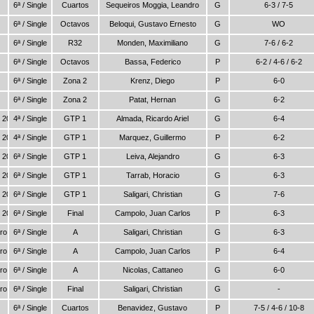
6ª / Single
Cuartos
Sequeiros Moggia, Leandro
G
6-3 / 7-5
6ª / Single
Octavos
Beloqui, Gustavo Ernesto
G
WO
6ª / Single
R32
Monden, Maximiliano
G
7-6 / 6-2
6ª / Single
Octavos
Bassa, Federico
P
6-2 / 4-6 / 6-2
6ª / Single
Zona 2
Krenz, Diego
P
6-0
6ª / Single
Zona 2
Patat, Hernan
G
6-2
o 2015
4ª / Single
GTP 1
Almada, Ricardo Ariel
G
6-4
o 2015
4ª / Single
GTP 1
Marquez, Guillermo
P
6-2
o 2015
6ª / Single
GTP 1
Leiva, Alejandro
G
6-3
o 2015
6ª / Single
GTP 1
Tarrab, Horacio
G
6-3
o 2015
6ª / Single
GTP 1
Saligari, Christian
G
7-6
o 2015
6ª / Single
Final
Campolo, Juan Carlos
P
6-3
ro
6ª / Single
A
Saligari, Christian
G
6-3
ro
6ª / Single
A
Campolo, Juan Carlos
P
6-4
ro
6ª / Single
A
Nicolas, Cattaneo
G
6-0
ro
6ª / Single
Final
Saligari, Christian
G
-
6ª / Single
Cuartos
Benavidez, Gustavo
P
7-5 / 4-6 / 10-8