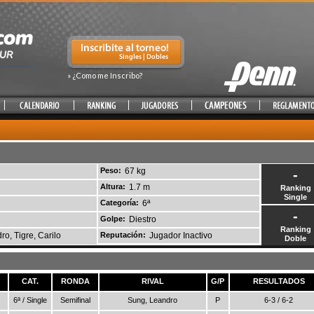
» ¿Como me Inscribo?
Peso:
67 kg
-
Altura:
1.7 m
Ranking
Single
Categoría:
6ª
-
Golpe:
Diestro
Ranking
ro, Tigre, Carilo
Reputación:
Jugador Inactivo
Doble
CAT.
RONDA
RIVAL
G/P
RESULTADOS
6ª / Single
Semifinal
Sung, Leandro
P
6-3 / 6-2