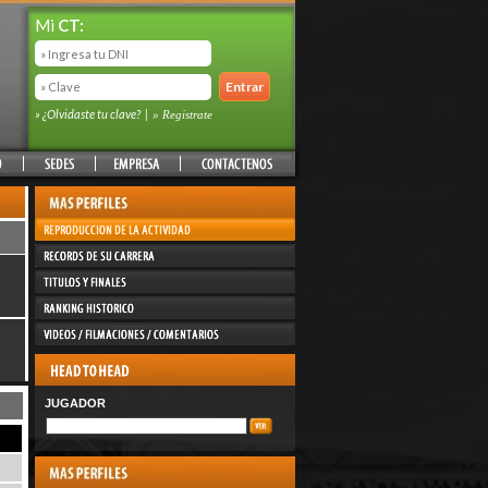
Mi
CT:
» ¿Olvidaste tu clave?
|
» Registrate
JUGADOR