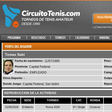
» ¿Como me Ins
Tomas Sabi
Fecha de nacimiento:
11/07/1985
Peso:
Provincia:
Capital Federal
Altura
Profesión:
EMPLEADO
Categ
Otros Deporte:
-
Golpe
Donde Juega:
Capital Federal, San Isidro
Reput
REPRODUCCION DE LA ACTIVIDAD
FECHA
SEDE
TORNEO
CAT.
RONDA
31/05/2026
El Abierto
Roma 2026
6ª / Single
Octavos