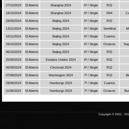
27/10/2024
El Abierto
Shanghai 2024
6ª / Single
R32
18/10/2024
El Abierto
Shanghai 2024
6ª / Single
R64
Ca
29/09/2024
El Abierto
Beijing 2024
5ª / Single
R32
13/11/2024
El Abierto
Beijing 2024
6ª / Single
Semifinal
M
10/11/2024
El Abierto
Beijing 2024
6ª / Single
Cuartos
29/10/2024
El Abierto
Beijing 2024
6ª / Single
Octavos
Nap
06/10/2024
El Abierto
Beijing 2024
6ª / Single
R32
25/09/2024
El Abierto
Estados Unidos 2024
6ª / Single
R32
06/09/2024
El Abierto
Cincinnati 2024
6ª / Single
R32
07/08/2024
El Abierto
Washington 2024
7ª / Single
R32
Bl
28/08/2024
El Abierto
Hamburgo 2024
7ª / Single
Cuartos
11/08/2024
El Abierto
Hamburgo 2024
7ª / Single
Octavos
Bu
Copyright © 2001 - 202