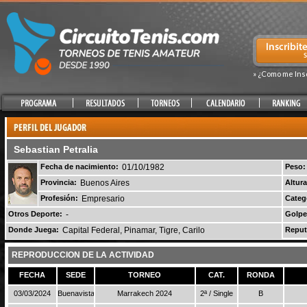
» ¿Como me Ins
Sebastian Petralia
Fecha de nacimiento:
01/10/1982
Peso:
Provincia:
Buenos Aires
Altura
Profesión:
Empresario
Categ
Otros Deporte:
-
Golpe
Donde Juega:
Capital Federal, Pinamar, Tigre, Carilo
Reput
REPRODUCCION DE LA ACTIVIDAD
FECHA
SEDE
TORNEO
CAT.
RONDA
03/03/2024
Buenavista
Marrakech 2024
2ª / Single
B