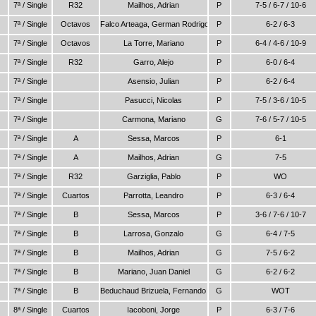
7ª / Single
R32
Mailhos, Adrian
P
7-5 / 6-7 / 10-6
7ª / Single
Octavos
Falco Arteaga, German Rodrigo
P
6-2 / 6-3
7ª / Single
Octavos
La Torre, Mariano
P
6-4 / 4-6 / 10-9
7ª / Single
R32
Garro, Alejo
P
6-0 / 6-4
7ª / Single
Asensio, Julian
P
6-2 / 6-4
7ª / Single
Pasucci, Nicolas
P
7-5 / 3-6 / 10-5
7ª / Single
Carmona, Mariano
G
7-6 / 5-7 / 10-5
7ª / Single
A
Sessa, Marcos
P
6-1
7ª / Single
A
Mailhos, Adrian
G
7-5
7ª / Single
R32
Garziglia, Pablo
P
WO
7ª / Single
Cuartos
Parrotta, Leandro
P
6-3 / 6-4
7ª / Single
B
Sessa, Marcos
P
3-6 / 7-6 / 10-7
7ª / Single
B
Larrosa, Gonzalo
G
6-4 / 7-5
7ª / Single
B
Mailhos, Adrian
G
7-5 / 6-2
7ª / Single
B
Mariano, Juan Daniel
G
6-2 / 6-2
7ª / Single
B
Beduchaud Brizuela, Fernando Pablo
G
WOT
8ª / Single
Cuartos
Iacoboni, Jorge
P
6-3 / 7-6