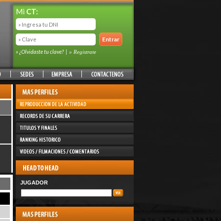
Mi
CT:
» ¿Olvidaste tu clave?
|
» Registrate
JUGADOR