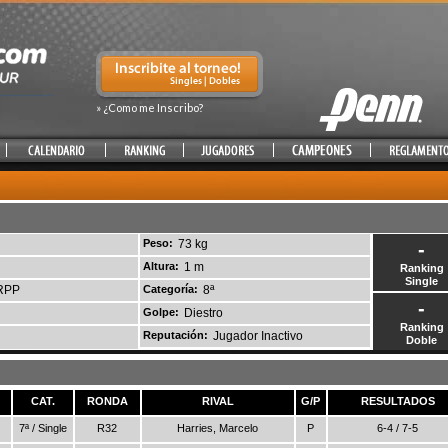
» ¿Como me Inscribo?
Peso:
73 kg
-
Altura:
1 m
Ranking
Single
RRPP
Categoría:
8ª
-
Golpe:
Diestro
Ranking
Reputación:
Jugador Inactivo
Doble
CAT.
RONDA
RIVAL
G/P
RESULTADOS
7ª / Single
R32
Harries, Marcelo
P
6-4 / 7-5