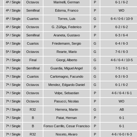
4ª / Single
Octavos
Marinelli, German
P
6-1 / 6-2
4ª / Single
Semifinal
Edorna, Franco
P
WO
4ª / Single
Cuartos
Torres, Luis
G
6-4 / 0-6 / 10-9
4ª / Single
Octavos
G. Zúñiga, Federico
P
6-2 / 6-2
5ª / Single
Semifinal
Araneta, Gustavo
P
6-3 / 6-4
5ª / Single
Cuartos
Friedemann, Sergio
G
6-4 / 6-3
5ª / Single
Octavos
Rearte, Mario
G
7-6 / 6-3
7ª / Single
Final
Giorgi, Alberto
G
4-6 / 6-4 / 10-5
7ª / Single
Semifinal
Guardia, Miguel Angel
G
7-5 / 6-1
7ª / Single
Cuartos
Carlomagno, Facundo
G
6-3 / 6-3
7ª / Single
Octavos
Mendez, Edgardo Daniel
G
6-1 / 6-2
7ª / Single
Octavos
Volpe, Sebastian
P
4-6 / 6-4 / 6-1
7ª / Single
Octavos
Pasucci, Nicolas
P
WO
7ª / Single
R32
Herrera, Martin
G
AB
7ª / Single
B
Patat, Hernan
P
6-1
7ª / Single
B
Fonso Carrillo, Cesar Francisco
P
6-1
7ª / Single
R32
Noceto, Alvaro
P
4-6 / 6-0 / 6-3