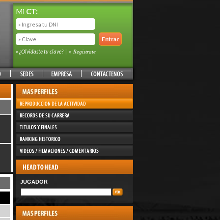
Mi
CT:
» ¿Olvidaste tu clave?
|
» Registrate
JUGADOR