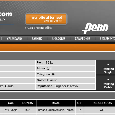
» ¿Como me Inscribo?
Peso:
79 kg
-
Altura:
1 m
Ranking
Single
Categoría:
6ª
-
Golpe:
Diestro
Ranking
ro, Carilo
Reputación:
Jugador Inactivo
Doble
CAT.
RONDA
RIVAL
G/P
RESULTADOS
4ª / Single
R32
Bresso, Juan Antonio Tomas
P
WO