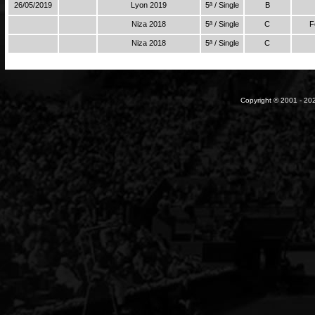
26/05/2019
Lyon 2019
5ª / Single
B
Niza 2018
5ª / Single
C
F
Niza 2018
5ª / Single
C
Copyright © 2001 - 202