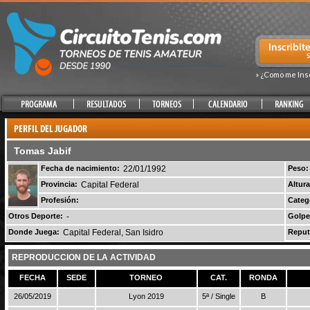
» ¿Como me Ins
Tomas Jabif
Fecha de nacimiento:
22/01/1992
Peso:
Provincia:
Capital Federal
Altura
Profesión:
Categ
Otros Deporte:
-
Golpe
Donde Juega:
Capital Federal, San Isidro
Reput
REPRODUCCION DE LA ACTIVIDAD
FECHA
SEDE
TORNEO
CAT.
RONDA
26/05/2019
Lyon 2019
5ª / Single
B