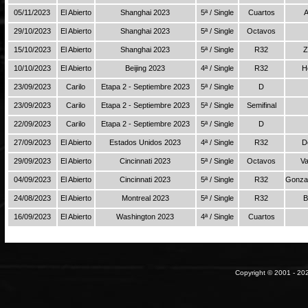
05/11/2023
El Abierto
Shanghai 2023
5ª / Single
Cuartos
A
29/10/2023
El Abierto
Shanghai 2023
5ª / Single
Octavos
15/10/2023
El Abierto
Shanghai 2023
5ª / Single
R32
Z
10/10/2023
El Abierto
Beijing 2023
4ª / Single
R32
H
23/09/2023
Carilo
Etapa 2 - Septiembre 2023
5ª / Single
D
23/09/2023
Carilo
Etapa 2 - Septiembre 2023
5ª / Single
Semifinal
22/09/2023
Carilo
Etapa 2 - Septiembre 2023
5ª / Single
D
27/09/2023
El Abierto
Estados Unidos 2023
4ª / Single
R32
D
29/09/2023
El Abierto
Cincinnati 2023
5ª / Single
Octavos
Va
04/09/2023
El Abierto
Cincinnati 2023
5ª / Single
R32
Gonzal
24/08/2023
El Abierto
Montreal 2023
5ª / Single
R32
B
16/09/2023
El Abierto
Washington 2023
4ª / Single
Cuartos
Copyright © 2001 - 202