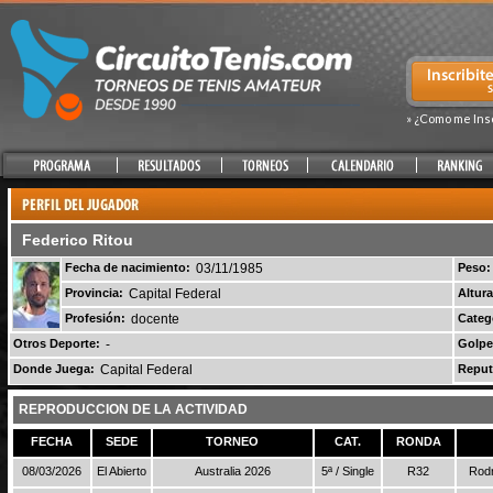
» ¿Como me Ins
Federico Ritou
Fecha de nacimiento:
03/11/1985
Peso:
Provincia:
Capital Federal
Altura
Profesión:
docente
Categ
Otros Deporte:
-
Golpe
Donde Juega:
Capital Federal
Reput
REPRODUCCION DE LA ACTIVIDAD
FECHA
SEDE
TORNEO
CAT.
RONDA
08/03/2026
El Abierto
Australia 2026
5ª / Single
R32
Rodr