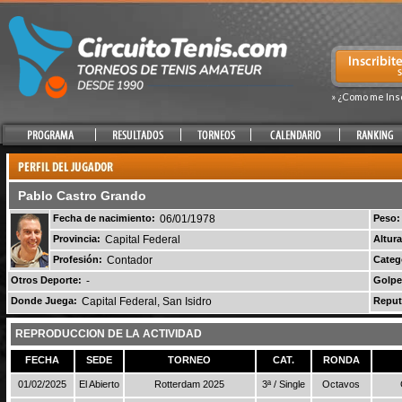
» ¿Como me Ins
Pablo Castro Grando
Fecha de nacimiento:
06/01/1978
Peso:
Provincia:
Capital Federal
Altura
Profesión:
Contador
Categ
Otros Deporte:
-
Golpe
Donde Juega:
Capital Federal, San Isidro
Reput
REPRODUCCION DE LA ACTIVIDAD
FECHA
SEDE
TORNEO
CAT.
RONDA
01/02/2025
El Abierto
Rotterdam 2025
3ª / Single
Octavos