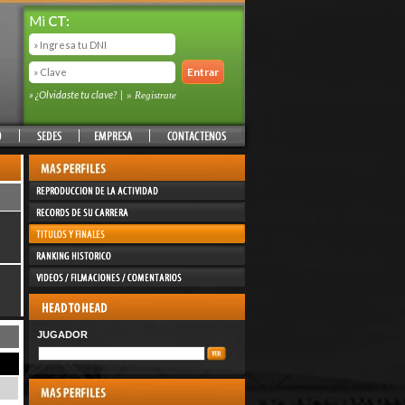
Mi
CT:
» ¿Olvidaste tu clave?
|
» Registrate
JUGADOR