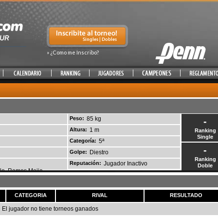
» ¿Como me Inscribo?
Peso:
85 kg
-
Altura:
1 m
Ranking
Single
Categoría:
5ª
-
Golpe:
Diestro
Ranking
Reputación:
Jugador Inactivo
Doble
rilo, Ramos Mejia
CATEGORIA
RIVAL
RESULTADO
El jugador no tiene torneos ganados