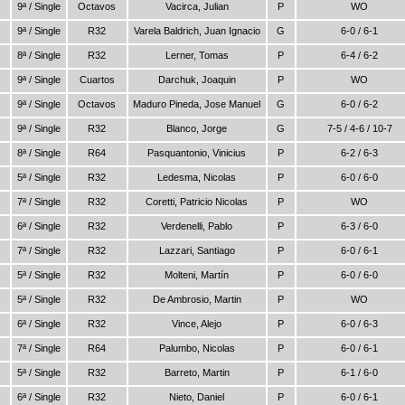
9ª / Single
Octavos
Vacirca, Julian
P
WO
9ª / Single
R32
Varela Baldrich, Juan Ignacio
G
6-0 / 6-1
8ª / Single
R32
Lerner, Tomas
P
6-4 / 6-2
9ª / Single
Cuartos
Darchuk, Joaquin
P
WO
9ª / Single
Octavos
Maduro Pineda, Jose Manuel
G
6-0 / 6-2
9ª / Single
R32
Blanco, Jorge
G
7-5 / 4-6 / 10-7
8ª / Single
R64
Pasquantonio, Vinicius
P
6-2 / 6-3
5ª / Single
R32
Ledesma, Nicolas
P
6-0 / 6-0
7ª / Single
R32
Coretti, Patricio Nicolas
P
WO
6ª / Single
R32
Verdenelli, Pablo
P
6-3 / 6-0
7ª / Single
R32
Lazzari, Santiago
P
6-0 / 6-1
5ª / Single
R32
Molteni, Martín
P
6-0 / 6-0
5ª / Single
R32
De Ambrosio, Martin
P
WO
6ª / Single
R32
Vince, Alejo
P
6-0 / 6-3
7ª / Single
R64
Palumbo, Nicolas
P
6-0 / 6-1
5ª / Single
R32
Barreto, Martin
P
6-1 / 6-0
6ª / Single
R32
Nieto, Daniel
P
6-0 / 6-1