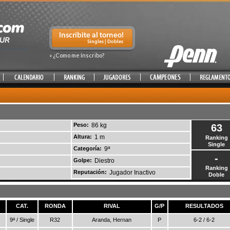
» ¿Como me Inscribo?
Peso:
86 kg
63
Altura:
1 m
Ranking
Single
Categoría:
9ª
-
Golpe:
Diestro
Ranking
Reputación:
Jugador Inactivo
Doble
CAT.
RONDA
RIVAL
G/P
RESULTADOS
9ª / Single
R32
Aranda, Hernan
P
6-2 / 6-2