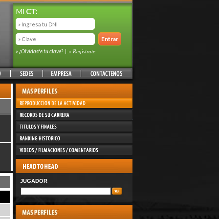
Mi
CT:
» ¿Olvidaste tu clave?
|
» Registrate
JUGADOR