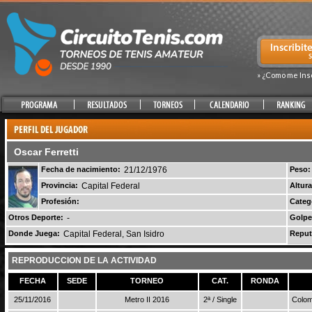
» ¿Como me Ins
Oscar Ferretti
Fecha de nacimiento:
21/12/1976
Peso:
Provincia:
Capital Federal
Altura
Profesión:
Categ
Otros Deporte:
-
Golpe
Donde Juega:
Capital Federal, San Isidro
Reput
REPRODUCCION DE LA ACTIVIDAD
FECHA
SEDE
TORNEO
CAT.
RONDA
25/11/2016
Metro II 2016
2ª / Single
Colom