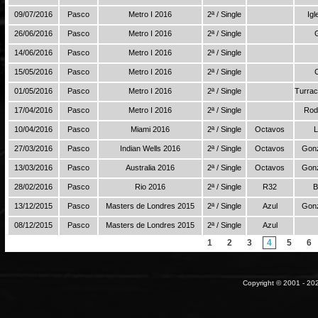
09/07/2016
Pasco
Metro I 2016
2ª / Single
Igl
26/06/2016
Pasco
Metro I 2016
2ª / Single
14/06/2016
Pasco
Metro I 2016
2ª / Single
15/05/2016
Pasco
Metro I 2016
2ª / Single
01/05/2016
Pasco
Metro I 2016
2ª / Single
Turrac
17/04/2016
Pasco
Metro I 2016
2ª / Single
Rod
10/04/2016
Pasco
Miami 2016
2ª / Single
Octavos
L
27/03/2016
Pasco
Indian Wells 2016
2ª / Single
Octavos
Gonz
13/03/2016
Pasco
Australia 2016
2ª / Single
Octavos
Gonz
28/02/2016
Pasco
Rio 2016
2ª / Single
R32
B
13/12/2015
Pasco
Masters de Londres 2015
2ª / Single
Azul
Gonz
08/12/2015
Pasco
Masters de Londres 2015
2ª / Single
Azul
1
2
3
4
5
6
Copyright © 2001 - 202