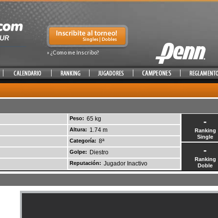
» ¿Como me Inscribo?
Peso:
65 kg
-
Altura:
1.74 m
Ranking
Single
Categoría:
8ª
-
Golpe:
Diestro
Ranking
Reputación:
Jugador Inactivo
Doble