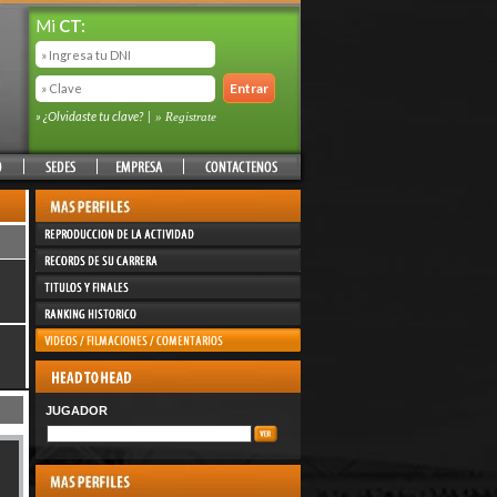
Mi
CT:
» ¿Olvidaste tu clave?
|
» Registrate
JUGADOR