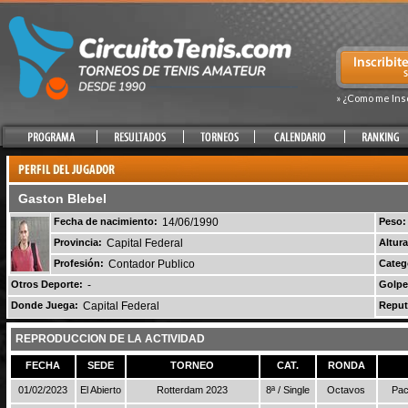
» ¿Como me Ins
Gaston Blebel
Fecha de nacimiento:
14/06/1990
Peso:
Provincia:
Capital Federal
Altura
Profesión:
Contador Publico
Categ
Otros Deporte:
-
Golpe
Donde Juega:
Capital Federal
Reput
REPRODUCCION DE LA ACTIVIDAD
FECHA
SEDE
TORNEO
CAT.
RONDA
01/02/2023
El Abierto
Rotterdam 2023
8ª / Single
Octavos
Pac