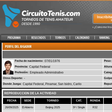
» ¿Como me Ins
Fecha de nacimiento:
07/01/1976
Peso:
Provincia:
Capital Federal
Altura
Profesión:
Empleado Administrativo
Categ
Otros Deporte:
-
Golpe
Donde Juega:
Capital Federal, Pinamar, San Isidro, Carilo
Reput
REPRODUCCION DE LA ACTIVIDAD
FECHA
SEDE
TORNEO
CAT.
RONDA
26/09/2025
El Abierto
Beijing 2025
5ª / Single
R32