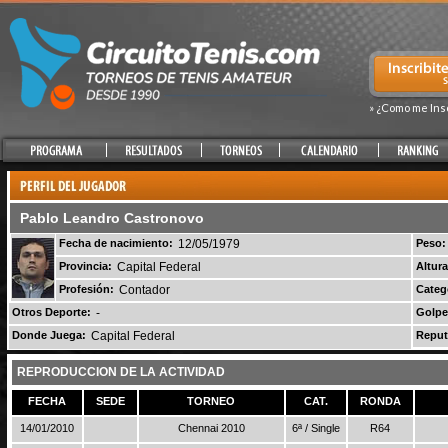
» ¿Como me Ins
Pablo Leandro Castronovo
Fecha de nacimiento:
12/05/1979
Peso:
Provincia:
Capital Federal
Altura
Profesión:
Contador
Categ
Otros Deporte:
-
Golpe
Donde Juega:
Capital Federal
Reput
REPRODUCCION DE LA ACTIVIDAD
FECHA
SEDE
TORNEO
CAT.
RONDA
14/01/2010
Chennai 2010
6ª / Single
R64