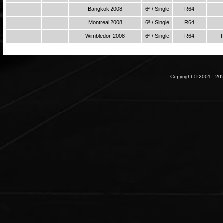
Bangkok 2008
6ª / Single
R64
Montreal 2008
6ª / Single
R64
Wimbledon 2008
6ª / Single
R64
T
Copyright © 2001 - 202