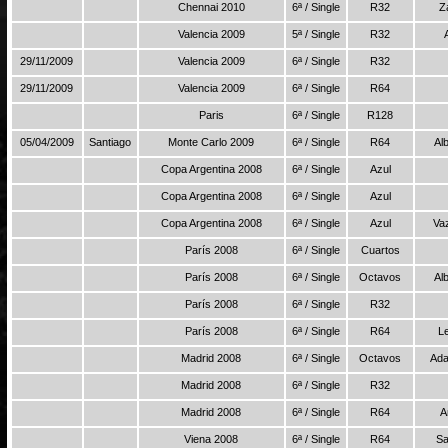
Chennai 2010
6ª / Single
R32
Z
Valencia 2009
5ª / Single
R32
29/11/2009
Valencia 2009
6ª / Single
R32
29/11/2009
Valencia 2009
6ª / Single
R64
Paris
6ª / Single
R128
05/04/2009
Santiago
Monte Carlo 2009
6ª / Single
R64
Al
Copa Argentina 2008
6ª / Single
Azul
Copa Argentina 2008
6ª / Single
Azul
Copa Argentina 2008
6ª / Single
Azul
Va
París 2008
6ª / Single
Cuartos
París 2008
6ª / Single
Octavos
Al
París 2008
6ª / Single
R32
París 2008
6ª / Single
R64
L
Madrid 2008
6ª / Single
Octavos
Ada
Madrid 2008
6ª / Single
R32
Madrid 2008
6ª / Single
R64
A
Viena 2008
6ª / Single
R64
Sa