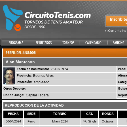
» ¿Como me Ins
Alan Mantecon
Fecha de nacimiento:
25/03/1974
Peso:
Provincia:
Buenos Aires
Altura
Profesión:
empleado
Categ
Otros Deporte:
-
Golpe
Donde Juega:
Capital Federal
Reput
REPRODUCCION DE LA ACTIVIDAD
FECHA
SEDE
TORNEO
CAT.
RONDA
30/04/2024
Ferro
Miami 2024
4ª / Single
Octavos