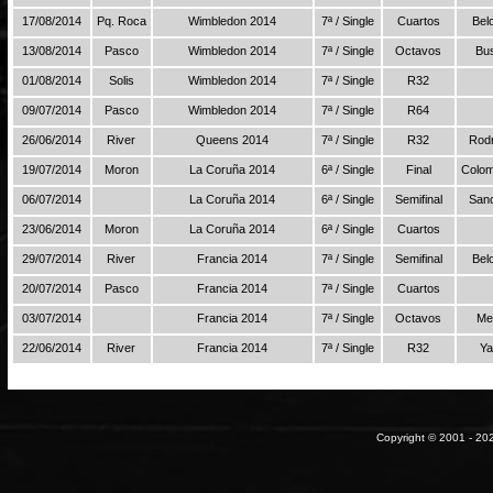
17/08/2014
Pq. Roca
Wimbledon 2014
7ª / Single
Cuartos
Bel
13/08/2014
Pasco
Wimbledon 2014
7ª / Single
Octavos
Bu
01/08/2014
Solis
Wimbledon 2014
7ª / Single
R32
09/07/2014
Pasco
Wimbledon 2014
7ª / Single
R64
26/06/2014
River
Queens 2014
7ª / Single
R32
Rodr
19/07/2014
Moron
La Coruña 2014
6ª / Single
Final
Colom
06/07/2014
La Coruña 2014
6ª / Single
Semifinal
San
23/06/2014
Moron
La Coruña 2014
6ª / Single
Cuartos
29/07/2014
River
Francia 2014
7ª / Single
Semifinal
Bel
20/07/2014
Pasco
Francia 2014
7ª / Single
Cuartos
03/07/2014
Francia 2014
7ª / Single
Octavos
Me
22/06/2014
River
Francia 2014
7ª / Single
R32
Ya
Copyright © 2001 - 202