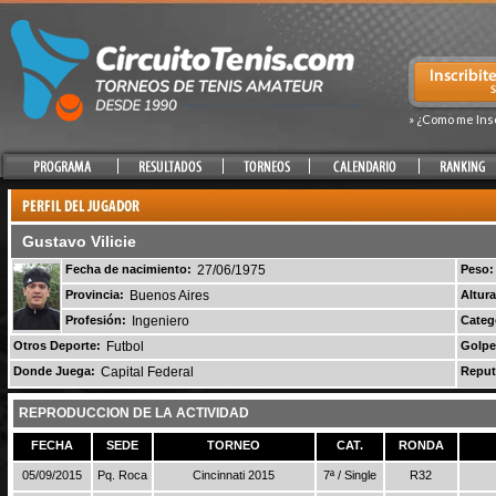
» ¿Como me Ins
Gustavo Vilicie
Fecha de nacimiento:
27/06/1975
Peso:
Provincia:
Buenos Aires
Altura
Profesión:
Ingeniero
Categ
Otros Deporte:
Futbol
Golpe
Donde Juega:
Capital Federal
Reput
REPRODUCCION DE LA ACTIVIDAD
FECHA
SEDE
TORNEO
CAT.
RONDA
05/09/2015
Pq. Roca
Cincinnati 2015
7ª / Single
R32