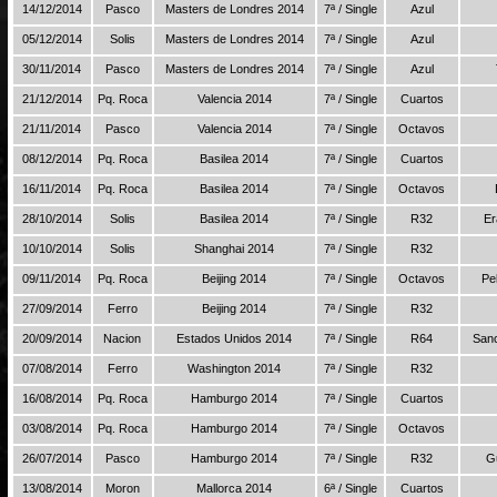
14/12/2014
Pasco
Masters de Londres 2014
7ª / Single
Azul
05/12/2014
Solis
Masters de Londres 2014
7ª / Single
Azul
30/11/2014
Pasco
Masters de Londres 2014
7ª / Single
Azul
21/12/2014
Pq. Roca
Valencia 2014
7ª / Single
Cuartos
21/11/2014
Pasco
Valencia 2014
7ª / Single
Octavos
08/12/2014
Pq. Roca
Basilea 2014
7ª / Single
Cuartos
16/11/2014
Pq. Roca
Basilea 2014
7ª / Single
Octavos
28/10/2014
Solis
Basilea 2014
7ª / Single
R32
Er
10/10/2014
Solis
Shanghai 2014
7ª / Single
R32
09/11/2014
Pq. Roca
Beijing 2014
7ª / Single
Octavos
Pe
27/09/2014
Ferro
Beijing 2014
7ª / Single
R32
20/09/2014
Nacion
Estados Unidos 2014
7ª / Single
R64
San
07/08/2014
Ferro
Washington 2014
7ª / Single
R32
16/08/2014
Pq. Roca
Hamburgo 2014
7ª / Single
Cuartos
03/08/2014
Pq. Roca
Hamburgo 2014
7ª / Single
Octavos
26/07/2014
Pasco
Hamburgo 2014
7ª / Single
R32
G
13/08/2014
Moron
Mallorca 2014
6ª / Single
Cuartos