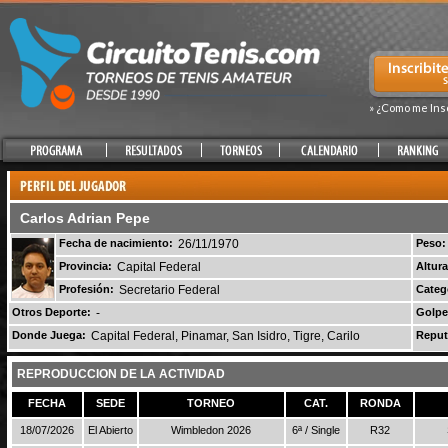
» ¿Como me Ins
Carlos Adrian Pepe
Fecha de nacimiento:
26/11/1970
Peso:
Provincia:
Capital Federal
Altura
Profesión:
Secretario Federal
Categ
Otros Deporte:
-
Golpe
Donde Juega:
Capital Federal, Pinamar, San Isidro, Tigre, Carilo
Reput
REPRODUCCION DE LA ACTIVIDAD
FECHA
SEDE
TORNEO
CAT.
RONDA
18/07/2026
El Abierto
Wimbledon 2026
6ª / Single
R32