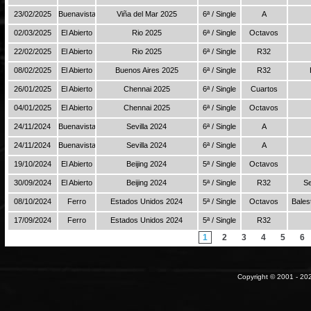
23/02/2025
Buenavista
Viña del Mar 2025
6ª / Single
A
02/03/2025
El Abierto
Rio 2025
6ª / Single
Octavos
22/02/2025
El Abierto
Rio 2025
6ª / Single
R32
08/02/2025
El Abierto
Buenos Aires 2025
6ª / Single
R32
26/01/2025
El Abierto
Chennai 2025
6ª / Single
Cuartos
04/01/2025
El Abierto
Chennai 2025
6ª / Single
Octavos
24/11/2024
Buenavista
Sevilla 2024
6ª / Single
A
24/11/2024
Buenavista
Sevilla 2024
6ª / Single
A
19/10/2024
El Abierto
Beijing 2024
5ª / Single
Octavos
30/09/2024
El Abierto
Beijing 2024
5ª / Single
R32
Se
08/10/2024
Ferro
Estados Unidos 2024
5ª / Single
Octavos
Bales
17/09/2024
Ferro
Estados Unidos 2024
5ª / Single
R32
1
2
3
4
5
6
Copyright © 2001 - 202