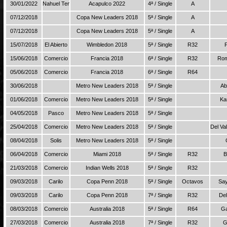
30/01/2022
Nahuel Tenis
Acapulco 2022
4ª / Single
A
07/12/2018
Copa New Leaders 2018
5ª / Single
A
07/12/2018
Copa New Leaders 2018
5ª / Single
A
15/07/2018
El Abierto
Wimbledon 2018
5ª / Single
R32
15/06/2018
Comercio
Francia 2018
6ª / Single
R32
Rom
05/06/2018
Comercio
Francia 2018
6ª / Single
R64
30/06/2018
Metro New Leaders 2018
5ª / Single
Ab
01/06/2018
Comercio
Metro New Leaders 2018
5ª / Single
Ka
04/05/2018
Pasco
Metro New Leaders 2018
5ª / Single
25/04/2018
Comercio
Metro New Leaders 2018
5ª / Single
Del Va
08/04/2018
Solis
Metro New Leaders 2018
5ª / Single
06/04/2018
Comercio
Miami 2018
5ª / Single
R32
B
21/03/2018
Comercio
Indian Wells 2018
5ª / Single
R32
09/03/2018
Carilo
Copa Penn 2018
5ª / Single
Octavos
Say
09/03/2018
Carilo
Copa Penn 2018
7ª / Single
R32
Del
08/03/2018
Comercio
Australia 2018
5ª / Single
R64
Ga
27/03/2018
Comercio
Australia 2018
7ª / Single
R32
G