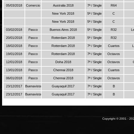
05/03/2018
Comercio
Australia 2018
7ª / Single
R64
New York 2018
5ª / Single
C
New York 2018
5ª / Single
C
03/02/2018
Pasco
Buenos Aires 2018
5ª / Single
R32
L
20/01/2018
Pasco
Rotterdam 2018
5ª / Single
R32
18/02/2018
Pasco
Rotterdam 2018
7ª / Single
Cuartos
L
19/01/2018
Pasco
Rotterdam 2018
7ª / Single
Octavos
12/01/2018
Pasco
Doha 2018
7ª / Single
Octavos
13/01/2018
Pasco
Chennai 2018
7ª / Single
Cuartos
06/01/2018
Pasco
Chennai 2018
7ª / Single
Octavos
23/12/2017
Buenavista
Guayaquil 2017
7ª / Single
B
23/12/2017
Buenavista
Guayaquil 2017
7ª / Single
B
Copyright © 2001 - 202