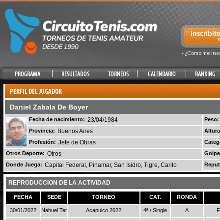
» ¿Como me Ins
Daniel Zabala De Boyer
Fecha de nacimiento:
23/04/1984
Peso:
Provincia:
Buenos Aires
Altura
Profesión:
Jefe de Obras
Categ
Otros Deporte:
Otros
Golpe
Donde Juega:
Capital Federal, Pinamar, San Isidro, Tigre, Carilo
Reput
REPRODUCCION DE LA ACTIVIDAD
FECHA
SEDE
TORNEO
CAT.
RONDA
30/01/2022
Nahuel Tenis
Acapulco 2022
4ª / Single
A
F