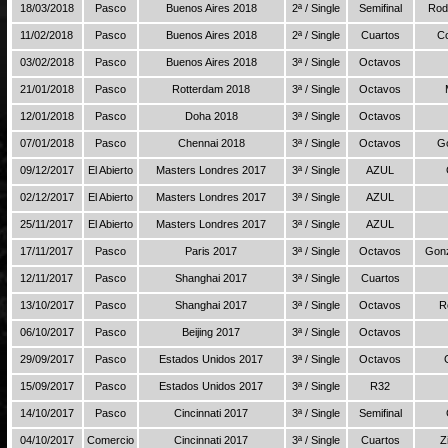
18/03/2018
Pasco
Buenos Aires 2018
2ª / Single
Semifinal
Rod
11/02/2018
Pasco
Buenos Aires 2018
2ª / Single
Cuartos
Co
03/02/2018
Pasco
Buenos Aires 2018
3ª / Single
Octavos
21/01/2018
Pasco
Rotterdam 2018
3ª / Single
Octavos
12/01/2018
Pasco
Doha 2018
3ª / Single
Octavos
07/01/2018
Pasco
Chennai 2018
3ª / Single
Octavos
G
09/12/2017
El Abierto
Masters Londres 2017
3ª / Single
AZUL
02/12/2017
El Abierto
Masters Londres 2017
3ª / Single
AZUL
25/11/2017
El Abierto
Masters Londres 2017
3ª / Single
AZUL
17/11/2017
Pasco
Paris 2017
3ª / Single
Octavos
Gonz
12/11/2017
Pasco
Shanghai 2017
3ª / Single
Cuartos
13/10/2017
Pasco
Shanghai 2017
3ª / Single
Octavos
R
06/10/2017
Pasco
Beijing 2017
3ª / Single
Octavos
29/09/2017
Pasco
Estados Unidos 2017
3ª / Single
Octavos
15/09/2017
Pasco
Estados Unidos 2017
3ª / Single
R32
14/10/2017
Pasco
Cincinnati 2017
3ª / Single
Semifinal
04/10/2017
Comercio
Cincinnati 2017
3ª / Single
Cuartos
Z