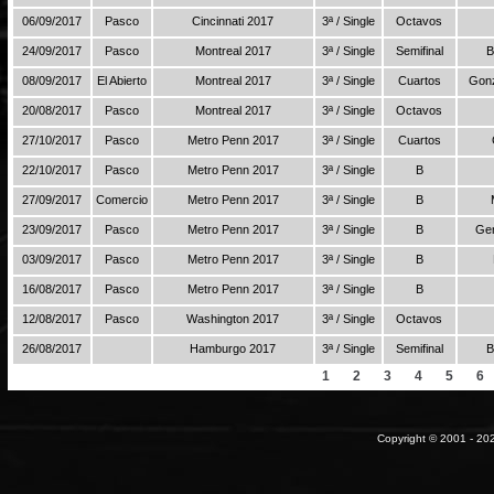
06/09/2017
Pasco
Cincinnati 2017
3ª / Single
Octavos
24/09/2017
Pasco
Montreal 2017
3ª / Single
Semifinal
B
08/09/2017
El Abierto
Montreal 2017
3ª / Single
Cuartos
Gonz
20/08/2017
Pasco
Montreal 2017
3ª / Single
Octavos
27/10/2017
Pasco
Metro Penn 2017
3ª / Single
Cuartos
22/10/2017
Pasco
Metro Penn 2017
3ª / Single
B
27/09/2017
Comercio
Metro Penn 2017
3ª / Single
B
23/09/2017
Pasco
Metro Penn 2017
3ª / Single
B
Gen
03/09/2017
Pasco
Metro Penn 2017
3ª / Single
B
16/08/2017
Pasco
Metro Penn 2017
3ª / Single
B
12/08/2017
Pasco
Washington 2017
3ª / Single
Octavos
26/08/2017
Hamburgo 2017
3ª / Single
Semifinal
B
1
2
3
4
5
6
Copyright © 2001 - 202