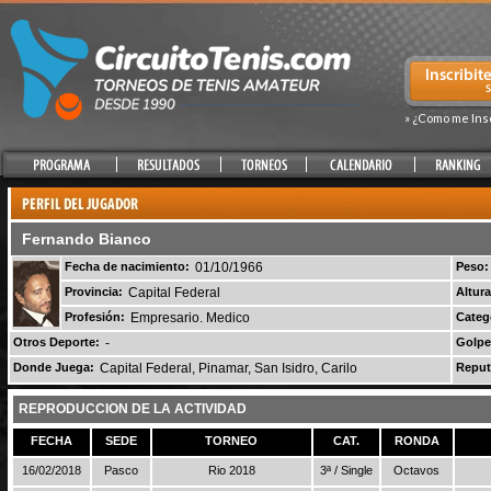
» ¿Como me Ins
Fernando Bianco
Fecha de nacimiento:
01/10/1966
Peso:
Provincia:
Capital Federal
Altura
Profesión:
Empresario. Medico
Categ
Otros Deporte:
-
Golpe
Donde Juega:
Capital Federal, Pinamar, San Isidro, Carilo
Reput
REPRODUCCION DE LA ACTIVIDAD
FECHA
SEDE
TORNEO
CAT.
RONDA
16/02/2018
Pasco
Rio 2018
3ª / Single
Octavos