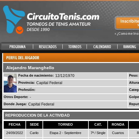
» ¿Como me Ins
Alejandro Maranghello
Fecha de nacimiento:
12/12/1970
Peso:
Provincia:
Capital Federal
Altura
Profesión:
Categ
Otros Deporte:
-
Golpe
Donde Juega:
Capital Federal
Reput
REPRODUCCION DE LA ACTIVIDAD
FECHA
SEDE
TORNEO
CAT.
RONDA
24/09/2022
Carilo
Etapa 2 - Septiembre
7ª / Single
Cuartos
R