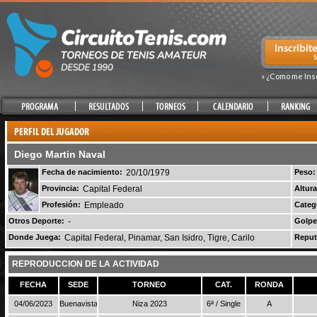
» ¿Como me Ins
Diego Martin Naval
Fecha de nacimiento:
20/10/1979
Peso:
Provincia:
Capital Federal
Altura
Profesión:
Empleado
Categ
Otros Deporte:
-
Golpe
Donde Juega:
Capital Federal, Pinamar, San Isidro, Tigre, Carilo
Reput
REPRODUCCION DE LA ACTIVIDAD
FECHA
SEDE
TORNEO
CAT.
RONDA
04/06/2023
Buenavista
Niza 2023
6ª / Single
A