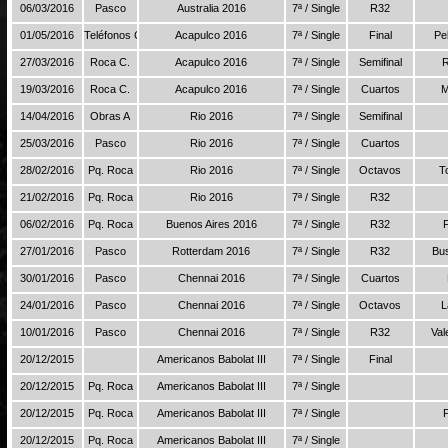
06/03/2016
Pasco
Australia 2016
7ª / Single
R32
01/05/2016
Teléfonos C.
Acapulco 2016
7ª / Single
Final
Pe
27/03/2016
Roca C.
Acapulco 2016
7ª / Single
Semifinal
R
19/03/2016
Roca C.
Acapulco 2016
7ª / Single
Cuartos
M
14/04/2016
Obras A
Rio 2016
7ª / Single
Semifinal
25/03/2016
Pasco
Rio 2016
7ª / Single
Cuartos
28/02/2016
Pq. Roca
Rio 2016
7ª / Single
Octavos
T
21/02/2016
Pq. Roca
Rio 2016
7ª / Single
R32
06/02/2016
Pq. Roca
Buenos Aires 2016
7ª / Single
R32
27/01/2016
Pasco
Rotterdam 2016
7ª / Single
R32
Bu
30/01/2016
Pasco
Chennai 2016
7ª / Single
Cuartos
24/01/2016
Pasco
Chennai 2016
7ª / Single
Octavos
L
10/01/2016
Pasco
Chennai 2016
7ª / Single
R32
Val
20/12/2015
Americanos Babolat III
7ª / Single
Final
20/12/2015
Pq. Roca
Americanos Babolat III
7ª / Single
20/12/2015
Pq. Roca
Americanos Babolat III
7ª / Single
20/12/2015
Pq. Roca
Americanos Babolat III
7ª / Single