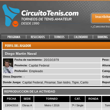
» ¿Como me Ins
Diego Martin Naval
Fecha de nacimiento:
20/10/1979
Peso:
Provincia:
Capital Federal
Altura
Profesión:
Empleado
Categ
Otros Deporte:
-
Golpe
Donde Juega:
Capital Federal, Pinamar, San Isidro, Tigre, Carilo
Reput
REPRODUCCION DE LA ACTIVIDAD
FECHA
SEDE
TORNEO
CAT.
RONDA
13/04/2016
Obras A
Metro I 2016
7ª / Single
Toma