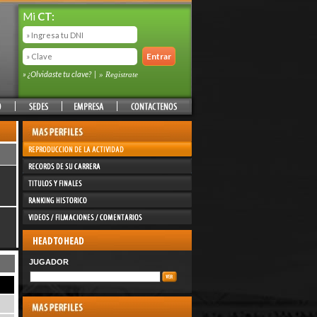
Mi
CT:
» ¿Olvidaste tu clave?
|
» Registrate
JUGADOR