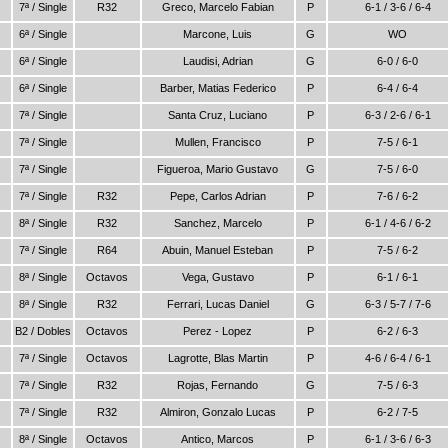
7ª / Single
R32
Greco, Marcelo Fabian
P
6-1 / 3-6 / 6-4
6ª / Single
Marcone, Luis
G
WO
6ª / Single
Laudisi, Adrian
G
6-0 / 6-0
6ª / Single
Barber, Matias Federico
P
6-4 / 6-4
7ª / Single
Santa Cruz, Luciano
P
6-3 / 2-6 / 6-1
7ª / Single
Mullen, Francisco
P
7-5 / 6-1
7ª / Single
Figueroa, Mario Gustavo
G
7-5 / 6-0
7ª / Single
R32
Pepe, Carlos Adrian
P
7-6 / 6-2
8ª / Single
R32
Sanchez, Marcelo
P
6-1 / 4-6 / 6-2
7ª / Single
R64
Abuin, Manuel Esteban
P
7-5 / 6-2
8ª / Single
Octavos
Vega, Gustavo
P
6-1 / 6-1
8ª / Single
R32
Ferrari, Lucas Daniel
G
6-3 / 5-7 / 7-6
B2 / Dobles
Octavos
Perez - Lopez
P
6-2 / 6-3
7ª / Single
Octavos
Lagrotte, Blas Martin
P
4-6 / 6-4 / 6-1
7ª / Single
R32
Rojas, Fernando
G
7-5 / 6-3
7ª / Single
R32
Almiron, Gonzalo Lucas
P
6-2 / 7-5
8ª / Single
Octavos
Antico, Marcos
P
6-1 / 3-6 / 6-3