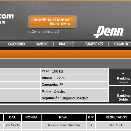
» ¿Como me Inscribo?
Peso:
108 kg
-
Altura:
1.72 m
Ranking
Single
Categoría:
8ª
-
Golpe:
Diestro
Ranking
Reputación:
Jugador Inactivo
Doble
CAT.
RONDA
RIVAL
G/P
RESULTADOS
7ª / Single
Abuin, Carlos Gustavo
G
6-1 / 6-1