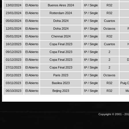
13/02/2024
El Abierto
Buenos Aires 2024
6ª / Single
R32
23/01/2024
El Abierto
Rotterdam 2024
5ª / Single
R32
05/02/2024
El Abierto
Doha 2024
6ª / Single
Cuartos
12/01/2024
El Abierto
Doha 2024
6ª / Single
Octavos
05/01/2024
El Abierto
Chennai 2024
6ª / Single
R32
16/12/2023
El Abierto
Copa Final 2023
6ª / Single
Cuartos
09/12/2023
El Abierto
Copa Final 2023
6ª / Single
2
01/12/2023
El Abierto
Copa Final 2023
6ª / Single
2
D
27/11/2023
El Abierto
Copa Final 2023
6ª / Single
2
20/11/2023
El Abierto
Paris 2023
6ª / Single
Octavos
03/11/2023
El Abierto
Basilea 2023
6ª / Single
R32
Puig 
06/10/2023
El Abierto
Beijing 2023
5ª / Single
R32
Ma
Copyright © 2001 - 202