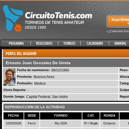
» ¿Como me Ins
Ernesto Juan Gonzalez De Urreta
Fecha de nacimiento:
08/10/1980
Peso:
Provincia:
Buenos Aires
Altura
Profesión:
Medico
Categ
Otros Deporte:
-
Golpe
Donde Juega:
Capital Federal, San Isidro
Reput
REPRODUCCION DE LA ACTIVIDAD
FECHA
SEDE
TORNEO
CAT.
RONDA
10/03/2026
Ferro
Rio 2026
5ª / Single
Octavos