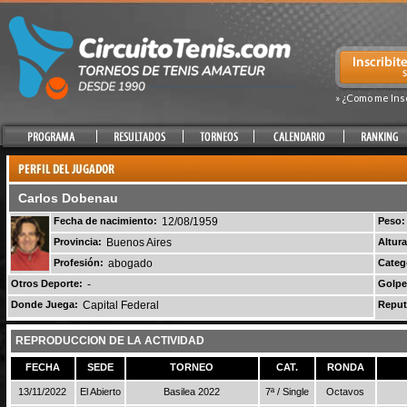
» ¿Como me Ins
Carlos Dobenau
Fecha de nacimiento:
12/08/1959
Peso:
Provincia:
Buenos Aires
Altura
Profesión:
abogado
Categ
Otros Deporte:
-
Golpe
Donde Juega:
Capital Federal
Reput
REPRODUCCION DE LA ACTIVIDAD
FECHA
SEDE
TORNEO
CAT.
RONDA
13/11/2022
El Abierto
Basilea 2022
7ª / Single
Octavos