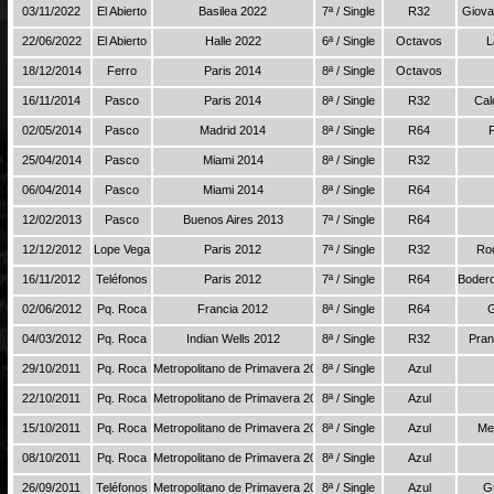
03/11/2022
El Abierto
Basilea 2022
7ª / Single
R32
Giova
22/06/2022
El Abierto
Halle 2022
6ª / Single
Octavos
L
18/12/2014
Ferro
Paris 2014
8ª / Single
Octavos
16/11/2014
Pasco
Paris 2014
8ª / Single
R32
Cal
02/05/2014
Pasco
Madrid 2014
8ª / Single
R64
25/04/2014
Pasco
Miami 2014
8ª / Single
R32
06/04/2014
Pasco
Miami 2014
8ª / Single
R64
12/02/2013
Pasco
Buenos Aires 2013
7ª / Single
R64
12/12/2012
Lope Vega
Paris 2012
7ª / Single
R32
Ro
16/11/2012
Teléfonos
Paris 2012
7ª / Single
R64
Bodero
02/06/2012
Pq. Roca
Francia 2012
8ª / Single
R64
G
04/03/2012
Pq. Roca
Indian Wells 2012
8ª / Single
R32
Pran
29/10/2011
Pq. Roca
Metropolitano de Primavera 2011
8ª / Single
Azul
22/10/2011
Pq. Roca
Metropolitano de Primavera 2011
8ª / Single
Azul
15/10/2011
Pq. Roca
Metropolitano de Primavera 2011
8ª / Single
Azul
Me
08/10/2011
Pq. Roca
Metropolitano de Primavera 2011
8ª / Single
Azul
26/09/2011
Teléfonos
Metropolitano de Primavera 2011
8ª / Single
Azul
G