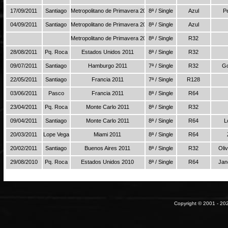
17/09/2011
Santiago
Metropolitano de Primavera 2011
8ª / Single
Azul
P
04/09/2011
Santiago
Metropolitano de Primavera 2011
8ª / Single
Azul
Metropolitano de Primavera 2011
8ª / Single
R32
28/08/2011
Pq. Roca
Estados Unidos 2011
8ª / Single
R32
09/07/2011
Santiago
Hamburgo 2011
7ª / Single
R32
Go
22/05/2011
Santiago
Francia 2011
7ª / Single
R128
03/06/2011
Pasco
Francia 2011
8ª / Single
R64
23/04/2011
Pq. Roca
Monte Carlo 2011
8ª / Single
R32
09/04/2011
Santiago
Monte Carlo 2011
8ª / Single
R64
L
20/03/2011
Lope Vega
Miami 2011
8ª / Single
R64
20/02/2011
Santiago
Buenos Aires 2011
8ª / Single
R32
Oli
29/08/2010
Pq. Roca
Estados Unidos 2010
8ª / Single
R64
Jan
Copyright © 2001 - 202