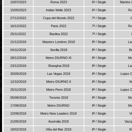
10/07/2023
Roma 2023
6ª / Single
Martins 
15/05/2023
Indian Wells 2023
6ª / Single
Ro
27/12/2022
Copa del Mundo 2022
7ª / Single
C
16/12/2022
Paris 2022
7ª / Single
Ro
25/11/2022
Basilea 2022
7ª / Single
21/12/2018
Masters Londres 2018
8ª / Single
La
04/11/2018
Sevilla 2018
8ª / Single
B
28/12/2018
Metro DIURNO III
8ª / Single
Mo
23/12/2018
Shanghai 2018
8ª / Single
La
30/09/2018
Las Vegas 2018
8ª / Single
Lopez D
12/10/2018
Metro DIURNO II
8ª / Single
W
25/11/2018
Metro Penn 2018
8ª / Single
Lopez D
05/08/2018
Toronto 2018
8ª / Single
Ma
17/08/2018
Metro DIURNO
8ª / Single
Ma
22/08/2018
Metro New Leaders 2018
8ª / Single
V
21/05/2018
Australia 2018
9ª / Single
Vazq
18/02/2018
Viña del Mar 2018
8ª / Single
R