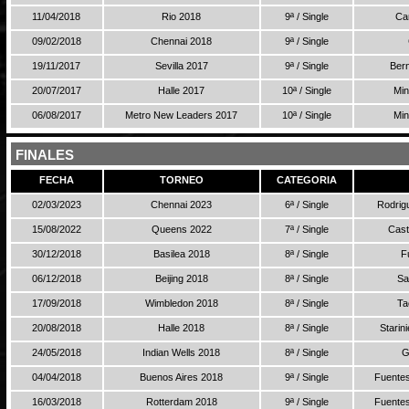
11/04/2018
Rio 2018
9ª / Single
Ca
09/02/2018
Chennai 2018
9ª / Single
19/11/2017
Sevilla 2017
9ª / Single
Bern
20/07/2017
Halle 2017
10ª / Single
Min
06/08/2017
Metro New Leaders 2017
10ª / Single
Min
FINALES
FECHA
TORNEO
CATEGORIA
02/03/2023
Chennai 2023
6ª / Single
Rodrig
15/08/2022
Queens 2022
7ª / Single
Cast
30/12/2018
Basilea 2018
8ª / Single
F
06/12/2018
Beijing 2018
8ª / Single
Sa
17/09/2018
Wimbledon 2018
8ª / Single
Ta
20/08/2018
Halle 2018
8ª / Single
Starin
24/05/2018
Indian Wells 2018
8ª / Single
G
04/04/2018
Buenos Aires 2018
9ª / Single
Fuentes
16/03/2018
Rotterdam 2018
9ª / Single
Fuentes