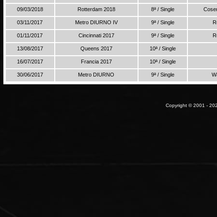
09/03/2018
Rotterdam 2018
8ª / Single
Cosen
03/11/2017
Metro DIURNO IV
9ª / Single
R
01/11/2017
Cincinnati 2017
9ª / Single
R
13/08/2017
Queens 2017
10ª / Single
16/07/2017
Francia 2017
10ª / Single
30/06/2017
Metro DIURNO
9ª / Single
W
Copyright © 2001 - 202