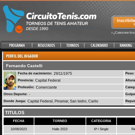
» ¿Como me Ins
Fernando Castelli
Fecha de nacimiento:
29/11/1975
Peso:
Provincia:
Capital Federal
Altura
Profesión:
Comerciante
Categ
Otros Deporte:
-
Golpe
Donde Juega:
Capital Federal, Pinamar, San Isidro, Carilo
Reput
TITULOS
FECHA
TORNEO
CATEGORIA
10/08/2023
Halle 2023
6ª / Single
Ri