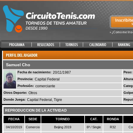
» ¿Como me Ins
Samuel Cho
Fecha de nacimiento:
20/11/1987
Peso:
Provincia:
Capital Federal
Altura
Profesión:
comerciante
Categ
Otros Deporte:
Otros
Golpe
Donde Juega:
Capital Federal, Tigre
Reput
REPRODUCCION DE LA ACTIVIDAD
FECHA
SEDE
TORNEO
CAT.
RONDA
04/10/2019
Comercio
Beijing 2019
6ª / Single
R32
Co