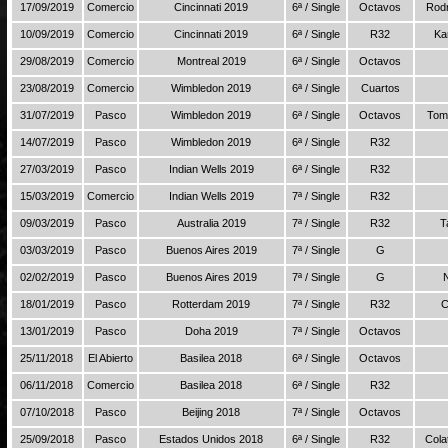
17/09/2019
Comercio
Cincinnati 2019
6ª / Single
Octavos
Rodr
10/09/2019
Comercio
Cincinnati 2019
6ª / Single
R32
Ka
29/08/2019
Comercio
Montreal 2019
6ª / Single
Octavos
23/08/2019
Comercio
Wimbledon 2019
6ª / Single
Cuartos
31/07/2019
Pasco
Wimbledon 2019
6ª / Single
Octavos
Toma
14/07/2019
Pasco
Wimbledon 2019
6ª / Single
R32
27/03/2019
Pasco
Indian Wells 2019
6ª / Single
R32
15/03/2019
Comercio
Indian Wells 2019
7ª / Single
R32
09/03/2019
Pasco
Australia 2019
7ª / Single
R32
T
03/03/2019
Pasco
Buenos Aires 2019
7ª / Single
G
02/02/2019
Pasco
Buenos Aires 2019
7ª / Single
G
18/01/2019
Pasco
Rotterdam 2019
7ª / Single
R32
C
13/01/2019
Pasco
Doha 2019
7ª / Single
Octavos
25/11/2018
El Abierto
Basilea 2018
6ª / Single
Octavos
06/11/2018
Comercio
Basilea 2018
6ª / Single
R32
07/10/2018
Pasco
Beijing 2018
7ª / Single
Octavos
25/09/2018
Pasco
Estados Unidos 2018
6ª / Single
R32
Cola