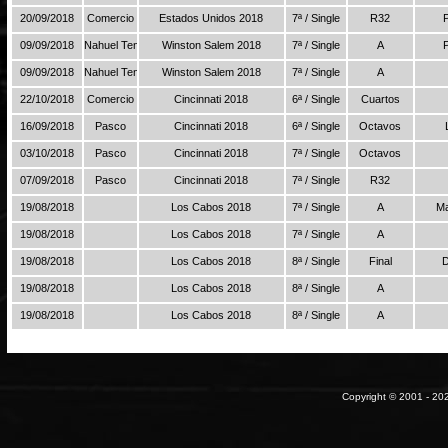
20/09/2018
Comercio
Estados Unidos 2018
7ª / Single
R32
09/09/2018
Nahuel Tenis
Winston Salem 2018
7ª / Single
A
09/09/2018
Nahuel Tenis
Winston Salem 2018
7ª / Single
A
22/10/2018
Comercio
Cincinnati 2018
6ª / Single
Cuartos
16/09/2018
Pasco
Cincinnati 2018
6ª / Single
Octavos
03/10/2018
Pasco
Cincinnati 2018
7ª / Single
Octavos
07/09/2018
Pasco
Cincinnati 2018
7ª / Single
R32
19/08/2018
Los Cabos 2018
7ª / Single
A
Ma
19/08/2018
Los Cabos 2018
7ª / Single
A
19/08/2018
Los Cabos 2018
8ª / Single
Final
19/08/2018
Los Cabos 2018
8ª / Single
A
19/08/2018
Los Cabos 2018
8ª / Single
A
Copyright © 2001 - 202